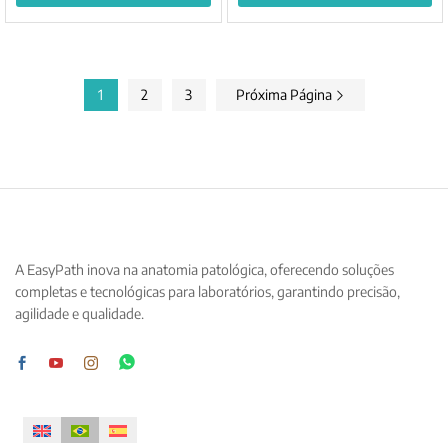
Este
Este
produto
produto
tem
tem
várias
várias
1
2
3
Próxima Página
variantes.
variantes.
As
As
opções
opções
podem
podem
ser
ser
escolhidas
escolhidas
na
na
página
página
A EasyPath inova na anatomia patológica, oferecendo soluções
do
do
completas e tecnológicas para laboratórios, garantindo precisão,
produto
produto
agilidade e qualidade.