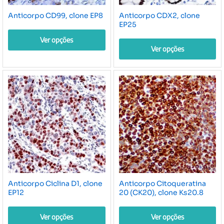
na
página
Anticorpo CD99, clone EP8
Anticorpo CDX2, clone
página
do
EP25
do
produto
produto
Ver opções
Ver opções
Este
Este
produto
produto
tem
tem
várias
várias
variantes.
variantes.
As
As
opções
opções
podem
podem
ser
ser
escolhidas
escolhidas
na
na
página
Anticorpo Ciclina D1, clone
Anticorpo Citoqueratina
página
do
EP12
20 (CK20), clone Ks20.8
do
produto
produto
Ver opções
Ver opções