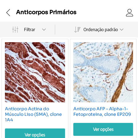
Anticorpos Primários
Filtrar
Ordenação padrão
Anticorpo Actina do
Anticorpo AFP – Alpha-1-
Músculo Liso (SMA), clone
Fetoproteina, clone EP209
1A4
Ver opções
Ver opções