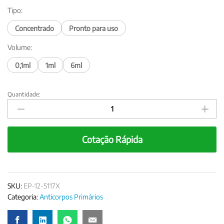
Tipo:
Concentrado
Pronto para uso
Volume:
0,1ml
1ml
6ml
Quantidade:
Anticorpo
Citoqueratina
20
(CK20),
Cotação Rápida
clone
Ks20.8
quantity
SKU:
EP-12-5117X
Categoria:
Anticorpos Primários