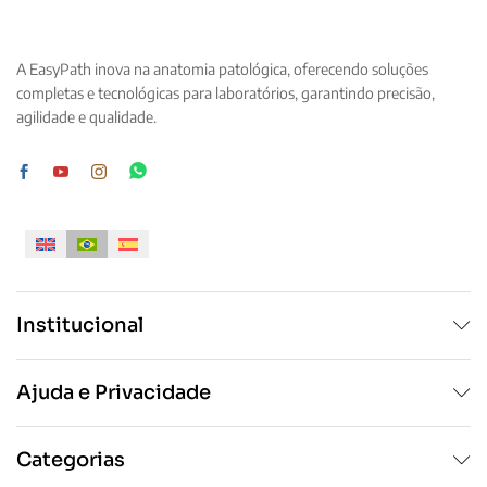
As
As
opções
opções
podem
podem
A EasyPath inova na anatomia patológica, oferecendo soluções
ser
ser
completas e tecnológicas para laboratórios, garantindo precisão,
escolhidas
escolhidas
agilidade e qualidade.
na
na
página
página
do
do
produto
produto
Institucional
Ajuda e Privacidade
Categorias