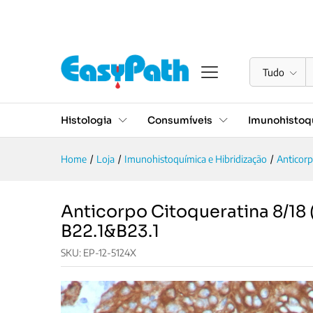
Anticorpo Citoqueratina 8/1
Descrição
Especificações
Avaliações (0)
Tudo
Histologia
Consumíveis
Imunohistoqu
Home
/
Loja
/
Imunohistoquímica e Hibridização
/
Anticor
Anticorpo Citoqueratina 8/18 
B22.1&B23.1
SKU:
EP-12-5124X