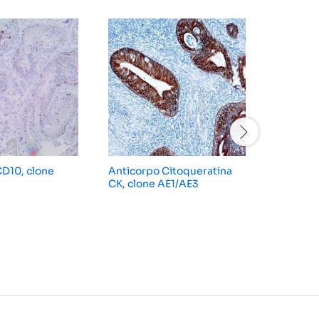
CD10, clone
Anticorpo Citoqueratina
Anticor
CK, clone AE1/AE3
do Fato
Epidérmi