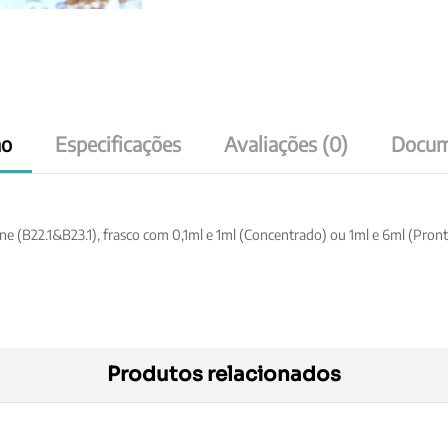
ão
Especificações
Avaliações (0)
Docum
22.1&B23.1), frasco com 0,1ml e 1ml (Concentrado) ou 1ml e 6ml (Pronto 
Produtos relacionados