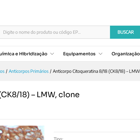
8 (CK8/18) - LMW, clone B22.1&B23.1
Documentação
BUSCAR
ímica e Hibridização
Equipamentos
Organizaçã
pos
/
Anticorpos Primários
/
Anticorpo Citoqueratina 8/18 (CK8/18) – LMW,
(CK8/18) – LMW, clone
Tipo: