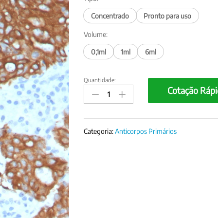
Concentrado
Pronto para uso
Volume:
0,1ml
1ml
6ml
Quantidade:
Anticorpo
Cotação Rápi
Citoqueratina
8/18
(CK8/18)
-
Categoria:
Anticorpos Primários
LMW,
clone
B22.1&B23.1
quantity