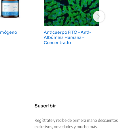
romógeno
Anticuerpo FITC – Anti-
OncoTra
Albúmina Humana –
QR072
Concentrado
Suscribir
Regístrate y recibe de primera mano descuentos
exclusivos, novedades y mucho más.