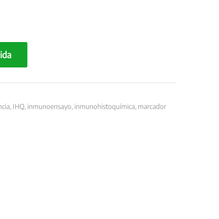
ida
ncia
,
IHQ
,
inmunoensayo
,
inmunohistoquímica
,
marcador