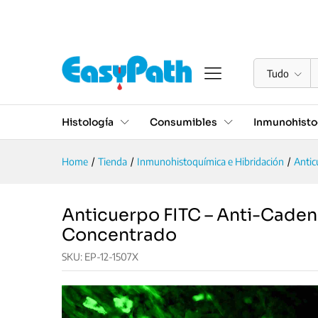
Anticuerpo FITC - Anti-Ca
Descrição
Especificações
Valoraciones (0
Tudo
Histología
Consumibles
Inmunohisto
Home
/
Tienda
/
Inmunohistoquímica e Hibridación
/
Antic
Anticuerpo FITC – Anti-Caden
Concentrado
SKU:
EP-12-1507X