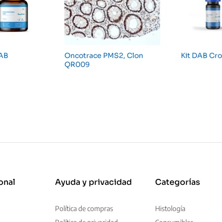
DAB
Oncotrace PMS2, Clon
Kit DAB C
QR009
onal
Ayuda y privacidad
Categorías
Política de compras
Histología