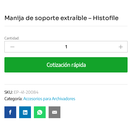
Manija de soporte extraíble – Histofile
Cantidad:
Manija
de
soporte
extraíble
Cotización rápida
-
Histofile
quantity
SKU:
EP-41-20084
Categoría:
Accesorios para Archivadores