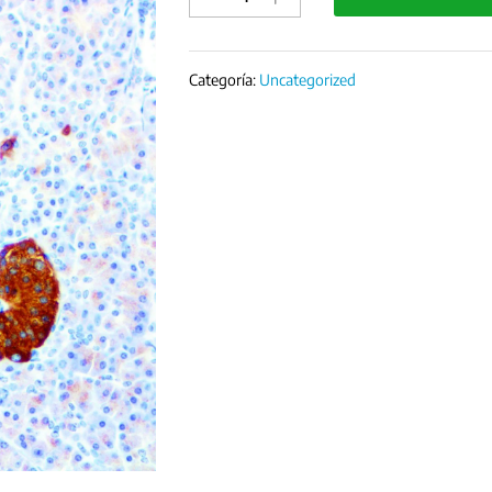
clon
123C3
quantity
Categoría:
Uncategorized