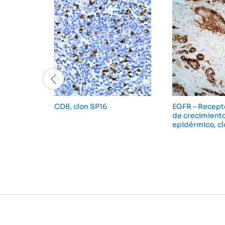
CD8, clon SP16
EGFR – Recepto
de crecimient
epidérmico, c