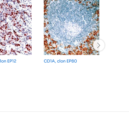
clon EP12
CD1A, clon EP80
CD79A/M