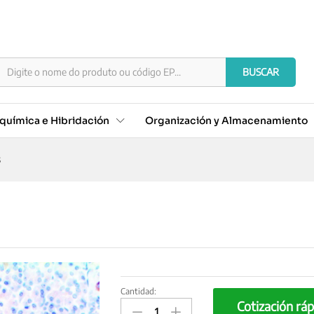
)
BUSCAR
química e Hibridación
Organización y Almacenamiento
3
Cantidad:
CD56/NCAM-
Cotización ráp
1,