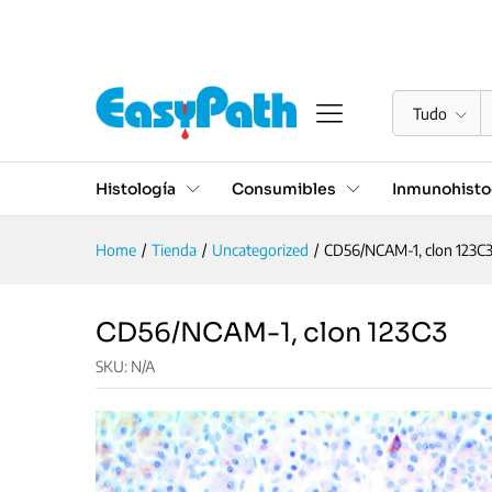
CD56/NCAM-1, clon 123C3
Descrição
Especificações
Valoraciones (0
Tudo
Histología
Consumibles
Inmunohisto
Home
/
Tienda
/
Uncategorized
/
CD56/NCAM-1, clon 123C
CD56/NCAM-1, clon 123C3
SKU:
N/A