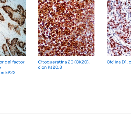
r del factor
Citoqueratina 20 (CK20),
Ciclina D1, 
o
clon Ks20.8
lon EP22