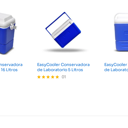
nservadora
EasyCooler Conservadora
EasyCooler
16 Litros
de Laboratorio 5 Litros
de Laborato
01
Valorado
con
5.00
de 5