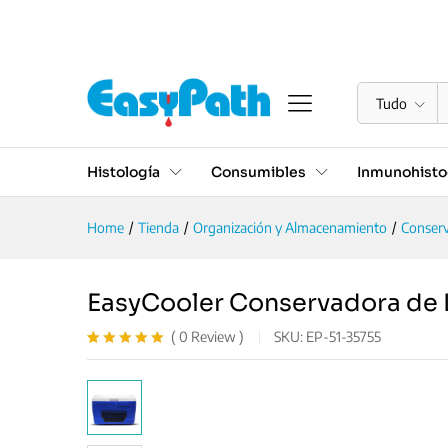
EasyCooler Conservadora de
Descrição
Valoraciones (0)
Tudo
Histología
Consumibles
Inmunohisto
Home
/
Tienda
/
Organización y Almacenamiento
/
Conserv
EasyCooler Conservadora de L
(
0
Review
)
SKU:
EP-51-35755
Valorado
1
con
5.00
de 5 en
base a
valoración
de un