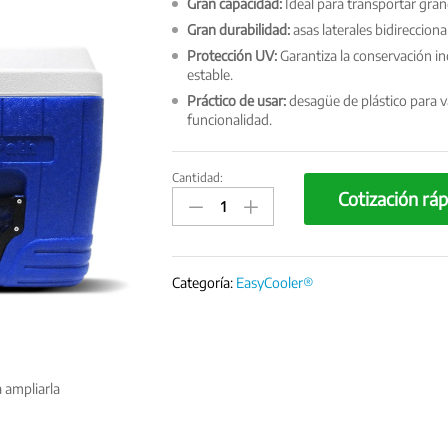
Gran capacidad:
Ideal para transportar gran
Gran durabilidad:
asas laterales bidirecciona
Protección UV:
Garantiza la conservación in
estable.
Práctico de usar:
desagüe de plástico para v
funcionalidad.
Cantidad:
EasyCooler
Cotización ráp
Conservadora
de
Laboratorio
52
Categoría:
EasyCooler®
Litros
quantity
a ampliarla