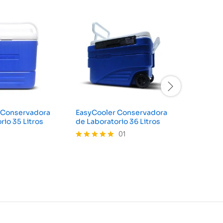
 Conservadora
EasyCooler Conservadora
EasyCoo
rio 35 Litros
de Laboratorio 36 Litros
de Labor
01
Valorado
con
5.00
de 5