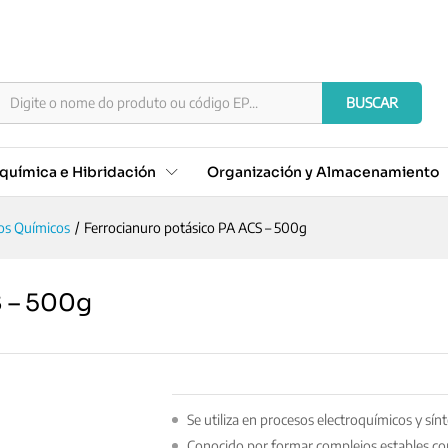
ACS - 500g
BUSCAR
química e Hibridación
Organización y Almacenamiento
os Químicos
/
Ferrocianuro potásico PA ACS – 500g
S – 500g
Se utiliza en procesos electroquímicos y sínt
Conocido por formar complejos estables con 