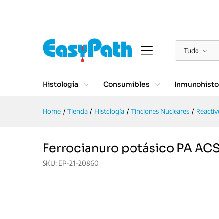
Ferrocianuro potásico PA 
Descrição
Valoraciones (0)
Tudo
Histología
Consumibles
Inmunohisto
Home
/
Tienda
/
Histología
/
Tinciones Nucleares
/
Reactiv
Ferrocianuro potásico PA AC
SKU:
EP-21-20860