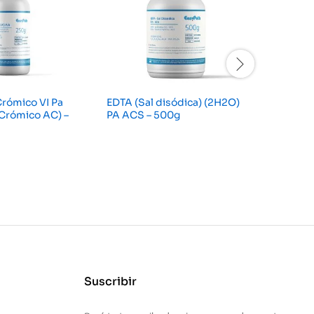
rómico VI Pa
EDTA (Sal disódica) (2H2O)
Azul de a
Crómico AC) –
PA ACS – 500g
25g
Suscribir