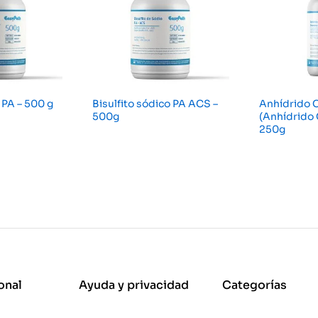
 PA – 500 g
Bisulfito sódico PA ACS –
Anhídrido C
500g
(Anhídrido 
250g
onal
Ayuda y privacidad
Categorías