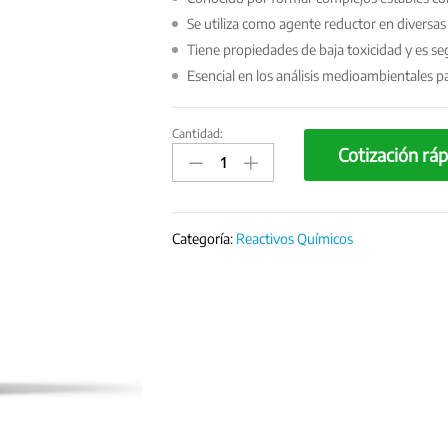
Se utiliza como agente reductor en diversas
Tiene propiedades de baja toxicidad y es se
Esencial en los análisis medioambientales 
Cantidad:
Ferrocianuro
Cotización ráp
potásico
PA
ACS
-
Categoría:
Reactivos Químicos
500g
quantity