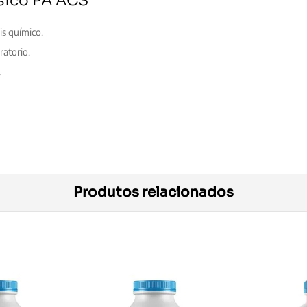
ásico PA ACS
is químico.
ratorio.
.
Produtos relacionados