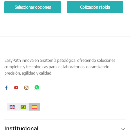
Seleccionar opciones
Cotización rápida
Este
producto
tiene
múltiples
variantes.
Las
opciones
EasyPath innova en anatomía patológica, ofreciendo soluciones
se
completas y tecnológicas para los laboratorios, garantizando
pueden
precisión, agilidad y calidad.
elegir
en
la
página
de
producto
Institucional