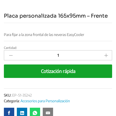
Placa personalizada 165x95mm – Frente
Para fijar a la zona frontal de las neveras EasyCooler
Cantidad:
Placa
personalizada
165x95mm
-
Cotización rápida
Frente
quantity
SKU:
EP-51-35242
Categoría:
Accesorios para Personalización