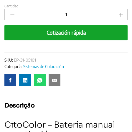
Cantidad:
Sistema
de
tinción
manual
Cotización rápida
CitoColor
quantity
SKU:
EP-31-05101
Categoría:
Sistemas de Coloración
Descrição
CitoColor – Batería manual