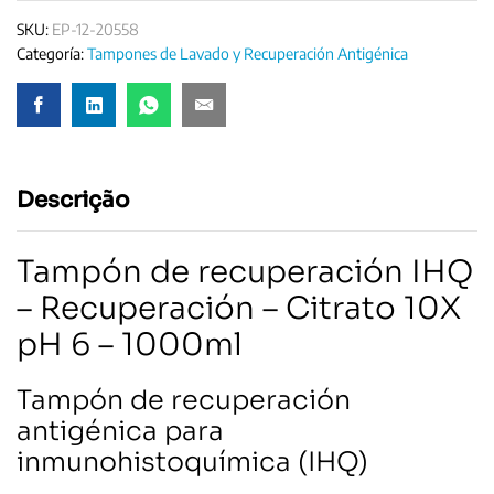
Citrato
10x
SKU:
EP-12-20558
Ph
Categoría:
Tampones de Lavado y Recuperación Antigénica
6,0
quantity
Descrição
Tampón de recuperación IHQ
– Recuperación – Citrato 10X
pH 6 – 1000ml
Tampón de recuperación
antigénica para
inmunohistoquímica (IHQ)