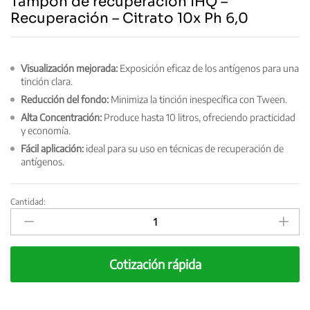
Tampón de recuperación IHQ –
Recuperación – Citrato 10x Ph 6,0
Visualización mejorada:
Exposición eficaz de los antígenos para una
tinción clara.
Reducción del fondo:
Minimiza la tinción inespecífica con Tween.
Alta Concentración:
Produce hasta 10 litros, ofreciendo practicidad
y economía.
Fácil aplicación:
ideal para su uso en técnicas de recuperación de
antígenos.
Cantidad:
Tampón
de
recuperación
IHQ
Cotización rápida
-
Recuperación
-