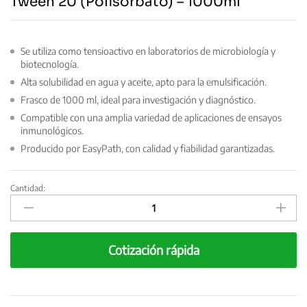
Tween 20 (Polisorbato) – 1000ml
Se utiliza como tensioactivo en laboratorios de microbiología y
biotecnología.
Alta solubilidad en agua y aceite, apto para la emulsificación.
Frasco de 1000 ml, ideal para investigación y diagnóstico.
Compatible con una amplia variedad de aplicaciones de ensayos
inmunológicos.
Producido por EasyPath, con calidad y fiabilidad garantizadas.
Cantidad:
Tween
20
(Polisorbato)
-
Cotización rápida
1000ml
quantity