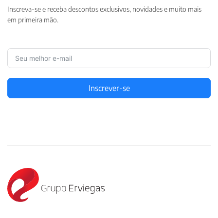
Inscreva-se e receba descontos exclusivos, novidades e muito mais
em primeira mão.
Inscrever-se