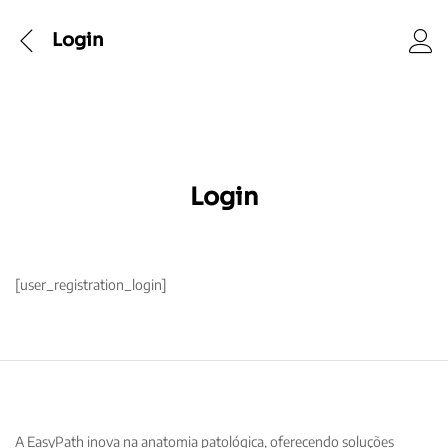
Login
Login
[user_registration_login]
A EasyPath inova na anatomia patológica, oferecendo soluções