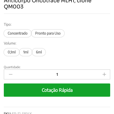
Anticorpo Oncotrace MLH1, clone
QM003
Tipo:
Concentrado
Pronto para Uso
Volume:
0,1ml
1ml
6ml
Quantidade:
Anticorpo
Oncotrace
MLH1,
clone
Cotação Rápida
QM003
quantity
SKU:
EP-12-5814X