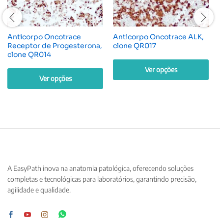
Anticorpo Oncotrace
Anticorpo Oncotrace ALK,
Receptor de Progesterona,
clone QR017
clone QR014
Ver opções
Ver opções
Este
Este
produto
produto
tem
tem
várias
várias
variantes.
variantes.
As
As
opções
opções
podem
A EasyPath inova na anatomia patológica, oferecendo soluções
podem
ser
completas e tecnológicas para laboratórios, garantindo precisão,
ser
escolhidas
agilidade e qualidade.
escolhidas
na
na
página
página
do