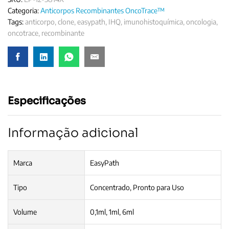
Categoria:
Anticorpos Recombinantes OncoTrace™
Tags:
anticorpo
,
clone
,
easypath
,
IHQ
,
imunohistoquímica
,
oncologia
,
oncotrace
,
recombinante
Especificações
Informação adicional
Marca
EasyPath
Tipo
Concentrado, Pronto para Uso
Volume
0,1ml, 1ml, 6ml