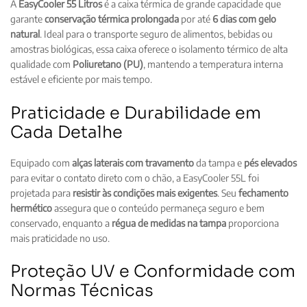
A
EasyCooler 55 Litros
é a caixa térmica de grande capacidade que
5
garante
conservação térmica prolongada
por até
6 dias com gelo
L
natural
. Ideal para o transporte seguro de alimentos, bebidas ou
i
amostras biológicas, essa caixa oferece o isolamento térmico de alta
t
qualidade com
Poliuretano (PU)
, mantendo a temperatura interna
r
estável e eficiente por mais tempo.
o
s
Praticidade e Durabilidade em
Cada Detalhe
Equipado com
alças laterais com travamento
da tampa e
pés elevados
para evitar o contato direto com o chão, a EasyCooler 55L foi
projetada para
resistir às condições mais exigentes
. Seu
fechamento
hermético
assegura que o conteúdo permaneça seguro e bem
conservado, enquanto a
régua de medidas na tampa
proporciona
mais praticidade no uso.
Proteção UV e Conformidade com
Normas Técnicas