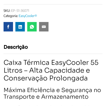
a
quantity
b
SKU:
EP-51-36071
o
Categoria:
EasyCooler®
r
a
t
ó
r
i
Descrição
o
E
a
Caixa Térmica EasyCooler 55
s
y
Litros – Alta Capacidade e
C
Conservação Prolongada
o
o
Máxima Eficiência e Segurança no
l
e
Transporte e Armazenamento
r
5