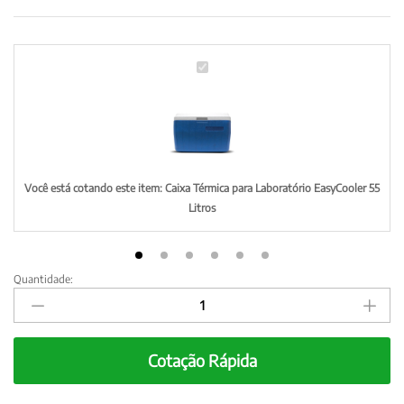
C
a
i
x
a
T
é
Você está cotando este item:
Caixa Térmica para Laboratório EasyCooler 55
r
Litros
m
i
c
Quantidade:
Caixa
a
Térmica
p
para
a
Laboratório
r
Cotação Rápida
EasyCooler
a
55
L
Litros