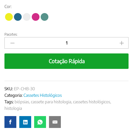
Cor:
Pacotes:
Cassetes
Histológicos
para
Biópsias
Cotação Rápida
30º
quantity
SKU:
EP-CHB-30
Categoria:
Cassetes Histológicos
Tags:
biópsias
,
cassete para histologia
,
cassetes histológicos
,
histologia