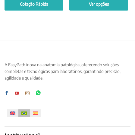
Cotação Rápida
Ver opções
Este
produto
tem
várias
variantes.
As
opções
podem
A EasyPath inova na anatomia patológica, oferecendo soluções
ser
completas e tecnológicas para laboratórios, garantindo precisão,
escolhidas
agilidade e qualidade.
na
página
do
produto