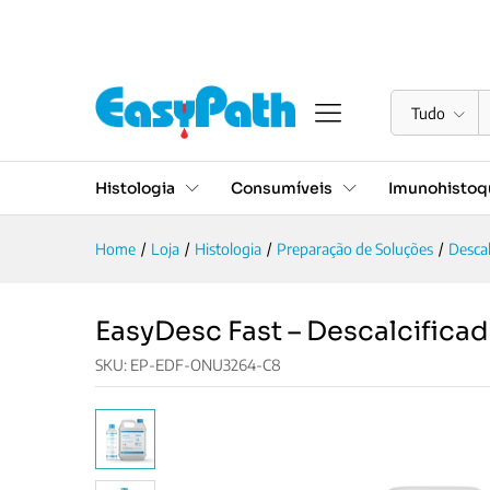
EasyDesc Fast – Descalcific
Descrição
Especificações
Avaliações (0)
Tudo
Histologia
Consumíveis
Imunohistoqu
Home
/
Loja
/
Histologia
/
Preparação de Soluções
/
Descal
EasyDesc Fast – Descalcificad
SKU:
EP-EDF-ONU3264-C8