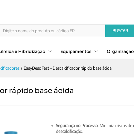
ador rápido base ácida
Documentação
BUSCAR
ímica e Hibridização
Equipamentos
Organizaçã
cificadores
/
EasyDesc Fast – Descalcificador rápido base ácida
or rápido base ácida
Segurança no Processo
: Minimiza riscos d
descalcificação.