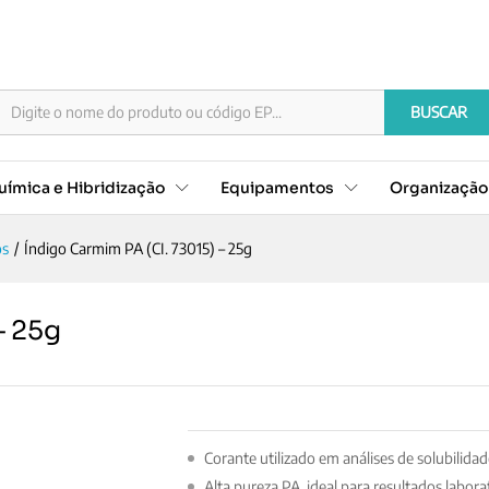
) – 25g
BUSCAR
ímica e Hibridização
Equipamentos
Organizaçã
os
/
Índigo Carmim PA (CI. 73015) – 25g
– 25g
Corante utilizado em análises de solubilidade
Alta pureza PA, ideal para resultados laborat