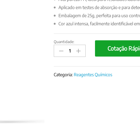
Aplicado em testes de absorção e para detec
Embalagem de 25g, perfeita para uso contr
Cor azul intensa, facilmente identificável e
Quantidade:
Índigo
Cotação Rápi
Carmim
PA
(CI.
73015)
Categoria:
Reagentes Químicos
–
25g
quantity