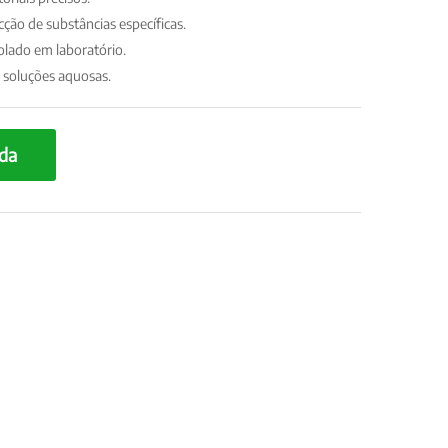
ção de substâncias específicas.
olado em laboratório.
m soluções aquosas.
da