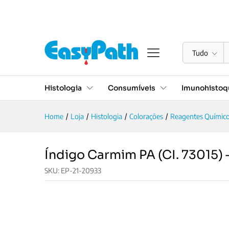
Índigo Carmim PA (CI. 73015
Descrição
Avaliações (0)
Documentação
Tudo
Histologia
Consumíveis
Imunohistoqu
Home
/
Loja
/
Histologia
/
Colorações
/
Reagentes Químic
Índigo Carmim PA (CI. 73015) 
SKU:
EP-21-20933