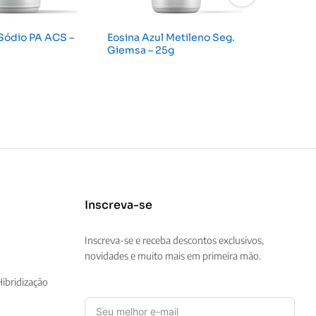
Sódio PA ACS –
Eosina Azul Metileno Seg.
Ferrocia
Giemsa – 25g
(3H2O) 
Inscreva-se
Inscreva-se e receba descontos exclusivos,
novidades e muito mais em primeira mão.
ibridização