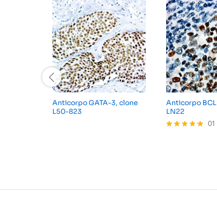
Anticorpo GATA-3, clone
Anticorpo BCL
L50-823
LN22
01
Avaliação
5.00
de 5