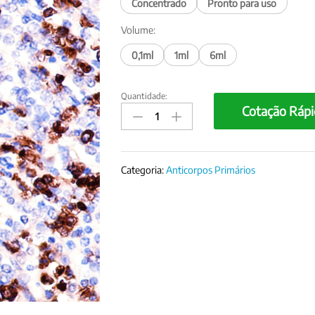
Concentrado
Pronto para uso
Volume:
0,1ml
1ml
6ml
Quantidade:
Anticorpo
Cotação Rápi
Mieloperoxidase,
policlonal
quantity
Categoria:
Anticorpos Primários