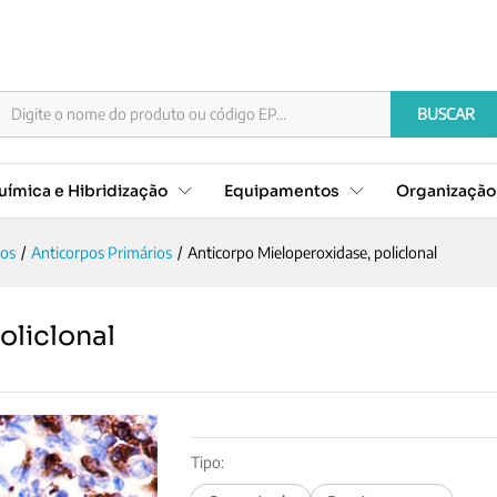
 policlonal
Documentação
BUSCAR
ímica e Hibridização
Equipamentos
Organizaçã
pos
/
Anticorpos Primários
/
Anticorpo Mieloperoxidase, policlonal
oliclonal
Tipo: