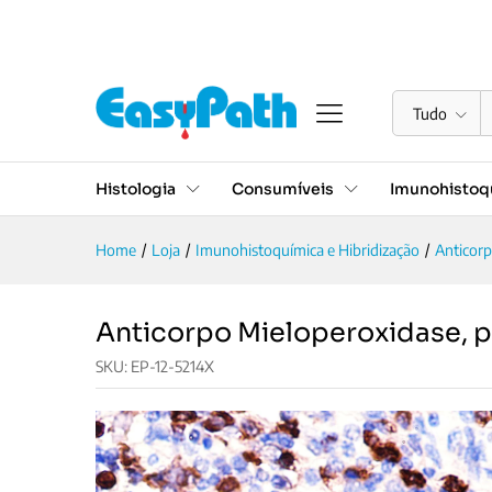
Anticorpo Mieloperoxidase,
Descrição
Especificações
Avaliações (0)
Tudo
Histologia
Consumíveis
Imunohistoqu
Home
/
Loja
/
Imunohistoquímica e Hibridização
/
Anticor
Anticorpo Mieloperoxidase, p
SKU:
EP-12-5214X