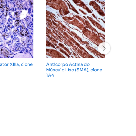
tor XIIIa, clone
Anticorpo Actina do
Anticor
Músculo Liso (SMA), clone
do Fato
1A4
Epidérmi