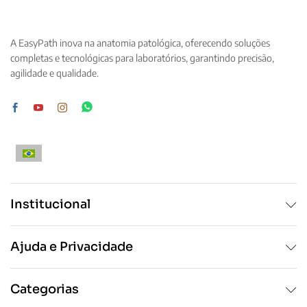
As
As
opções
opções
podem
podem
A EasyPath inova na anatomia patológica, oferecendo soluções
ser
ser
completas e tecnológicas para laboratórios, garantindo precisão,
escolhidas
escolhidas
agilidade e qualidade.
na
na
página
página
do
do
produto
produto
Institucional
Ajuda e Privacidade
Categorias