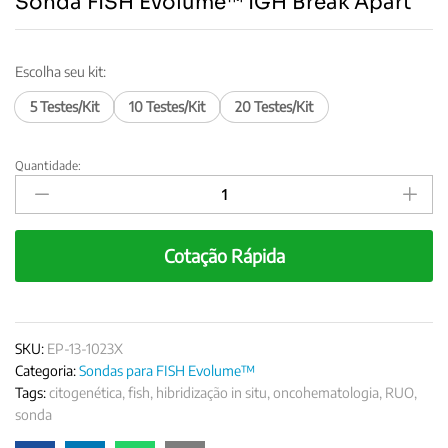
Sonda FISH Evolume™ IGH Break Apart
Escolha seu kit:
5 Testes/Kit
10 Testes/Kit
20 Testes/Kit
Quantidade:
Sonda
FISH
Evolume™
IGH
Cotação Rápida
Break
Apart
quantity
SKU:
EP-13-1023X
Categoria:
Sondas para FISH Evolume™
Tags:
citogenética
,
fish
,
hibridização in situ
,
oncohematologia
,
RUO
,
sonda