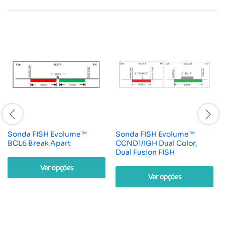
Sonda FISH Evolume™
Sonda FISH Evolume™
BCL6 Break Apart
CCND1/IGH Dual Color,
Dual Fusion FISH
Ver opções
Ver opções
Este
Este
produto
produto
tem
tem
várias