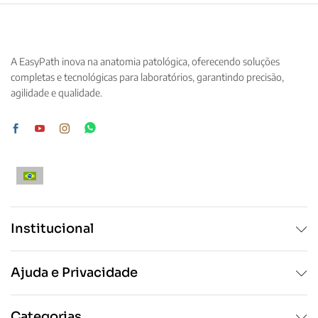
várias
variantes.
variantes.
As
As
opções
opções
podem
A EasyPath inova na anatomia patológica, oferecendo soluções
podem
ser
completas e tecnológicas para laboratórios, garantindo precisão,
ser
escolhidas
agilidade e qualidade.
escolhidas
na
na
página
página
do
do
produto
produto
Institucional
Ajuda e Privacidade
Categorias