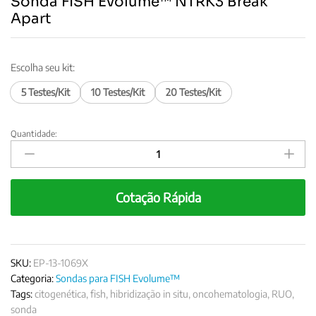
Sonda FISH Evolume™ NTRK3 Break
Apart
Escolha seu kit:
5 Testes/Kit
10 Testes/Kit
20 Testes/Kit
Quantidade:
Sonda
FISH
Evolume™
NTRK3
Cotação Rápida
Break
Apart
quantity
SKU:
EP-13-1069X
Categoria:
Sondas para FISH Evolume™
Tags:
citogenética
,
fish
,
hibridização in situ
,
oncohematologia
,
RUO
,
sonda