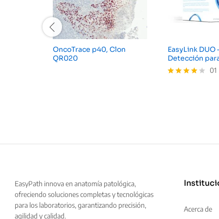
OncoTrace p40, Clon
EasyLink DUO 
QR020
Detección par
01
Valorado
con
4.00
de 5
Instituci
EasyPath innova en anatomía patológica,
ofreciendo soluciones completas y tecnológicas
para los laboratorios, garantizando precisión,
Acerca de
agilidad y calidad.