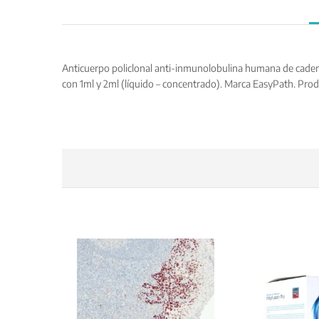
Anticuerpo policlonal anti-inmunolobulina humana de cadena
con 1ml y 2ml (líquido – concentrado). Marca EasyPath. Pro