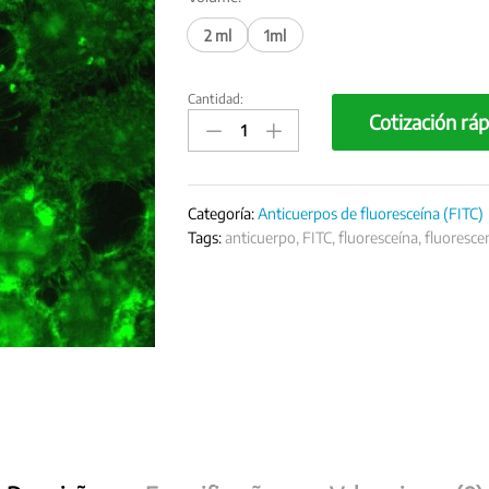
2 ml
1ml
Cantidad:
Anticuerpo
Cotización ráp
FITC
-
Anti-
Cadena
Categoría:
Anticuerpos de fluoresceína (FITC)
Gamma
Tags:
anticuerpo
,
FITC
,
fluoresceína
,
fluoresce
Pesada
Humana
-
Concentrado
quantity