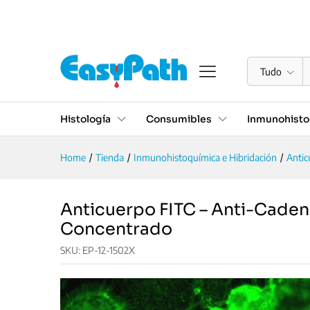
Anticuerpo FITC - Anti-C
Descrição
Especificações
Valoraciones (0
Tudo
Histología
Consumibles
Inmunohisto
Home
/
Tienda
/
Inmunohistoquímica e Hibridación
/
Antic
Anticuerpo FITC – Anti-Cad
Concentrado
SKU:
EP-12-1502X