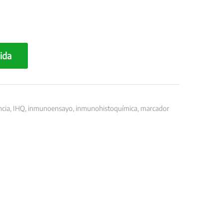
ida
ncia
,
IHQ
,
inmunoensayo
,
inmunohistoquímica
,
marcador