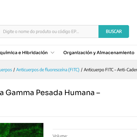
adena Gamma Pesada Humana - Concentrado
)
BUSCAR
química e Hibridación
Organización y Almacenamiento
uerpos
/
Anticuerpos de fluoresceína (FITC)
/
Anticuerpo FITC – Anti-Ca
ena Gamma Pesada Humana –
Volume: