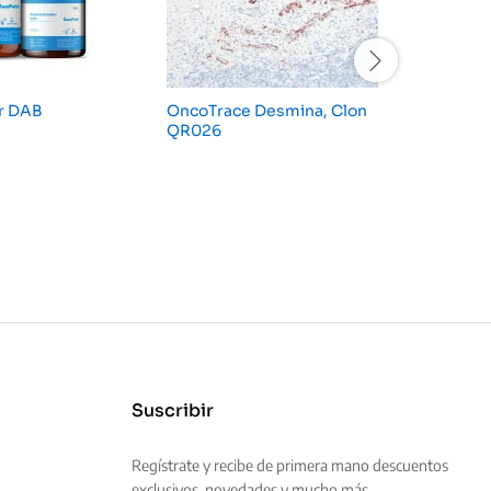
r DAB
OncoTrace Desmina, Clon
BCL-2, c
QR026
Suscribir
Regístrate y recibe de primera mano descuentos
exclusivos, novedades y mucho más.