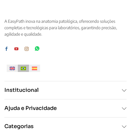
variantes.
As
As
opções
opções
podem
A EasyPath inova na anatomia patológica, oferecendo soluções
podem
ser
completas e tecnológicas para laboratórios, garantindo precisão,
ser
escolhidas
agilidade e qualidade.
escolhidas
na
na
página
página
do
do
produto
produto
Institucional
Ajuda e Privacidade
Categorias