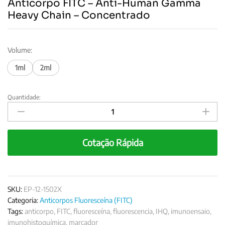
Anticorpo FITC – Anti-Human Gamma
Heavy Chain – Concentrado
Volume:
1ml
2ml
Quantidade:
Anticorpo
FITC
-
Anti-
Cotação Rápida
Human
Gamma
Heavy
Chain
–
SKU:
EP-12-1502X
Concentrado
Categoria:
Anticorpos Fluoresceína (FITC)
quantity
Tags:
anticorpo
,
FITC
,
fluoresceína
,
fluorescencia
,
IHQ
,
imunoensaio
,
imunohistoquímica
,
marcador