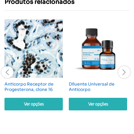
Produtos relacionados
Anticorpo Receptor de
Diluente Universal de
Progesterona, clone 16
Anticorpo
Ver opções
Ver opções
Este
Este
produto
produto
tem
tem
várias
várias