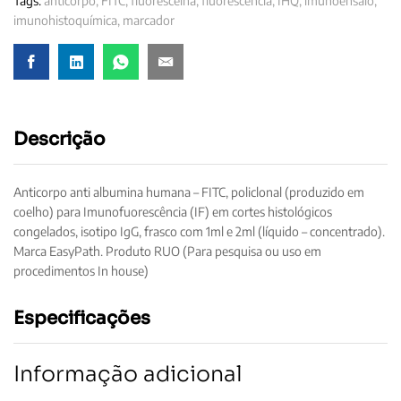
Tags:
anticorpo
,
FITC
,
fluoresceína
,
fluorescencia
,
IHQ
,
imunoensaio
,
imunohistoquímica
,
marcador
Descrição
Anticorpo anti albumina humana – FITC, policlonal (produzido em
coelho) para Imunofuorescência (IF) em cortes histológicos
congelados, isotipo IgG, frasco com 1ml e 2ml (líquido – concentrado).
Marca EasyPath. Produto RUO (Para pesquisa ou uso em
procedimentos In house)
Especificações
Informação adicional