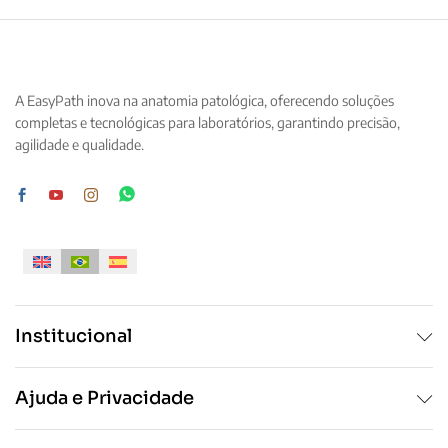
variantes.
variantes.
As
As
opções
opções
podem
podem
A EasyPath inova na anatomia patológica, oferecendo soluções
ser
ser
completas e tecnológicas para laboratórios, garantindo precisão,
escolhidas
escolhidas
agilidade e qualidade.
na
na
página
página
do
do
produto
produto
Institucional
Ajuda e Privacidade