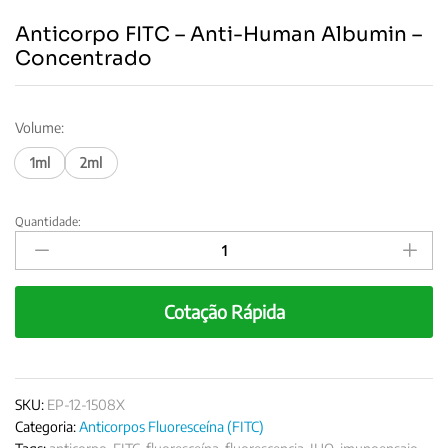
Anticorpo FITC – Anti-Human Albumin –
Concentrado
Volume:
1ml
2ml
Quantidade:
Anticorpo
FITC
-
Anti-
Cotação Rápida
Human
Albumin
–
Concentrado
quantity
SKU:
EP-12-1508X
Categoria:
Anticorpos Fluoresceína (FITC)