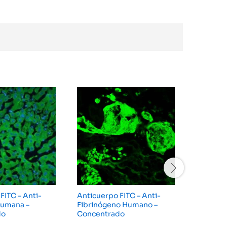
FITC – Anti-
Anticuerpo FITC – Anti-
Anticuer
umana –
Fibrinógeno Humano –
Cadena
do
Concentrado
Humana 