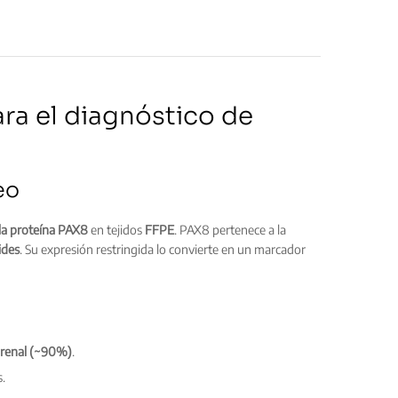
a el diagnóstico de
eo
 la proteína PAX8
en tejidos
FFPE
. PAX8 pertenece a la
ides
. Su expresión restringida lo convierte en un marcador
 renal (~90%)
.
s.