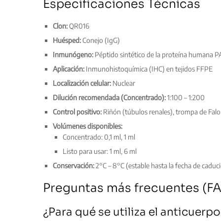
Especificaciones Técnicas
Clon:
QR016
Huésped:
Conejo (IgG)
Inmunógeno:
Péptido sintético de la proteína humana 
Aplicación:
Inmunohistoquímica (IHC) en tejidos FFPE
Localización celular:
Nuclear
Dilución recomendada (Concentrado):
1:100 – 1:200
Control positivo:
Riñón (túbulos renales), trompa de Fal
Volúmenes disponibles:
Concentrado: 0,1 ml, 1 ml
Listo para usar: 1 ml, 6 ml
Conservación:
2°C – 8°C (estable hasta la fecha de caduc
Preguntas más frecuentes (F
¿Para qué se utiliza el anticue