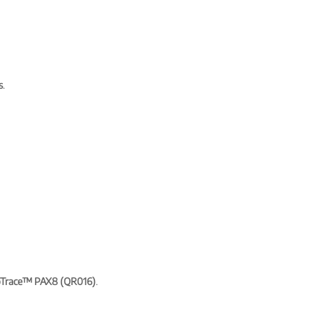
s
.
Trace™ PAX8 (QR016)
.