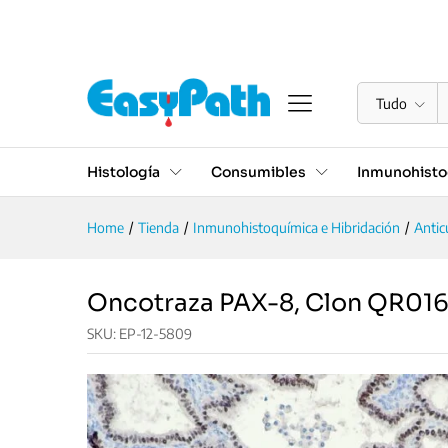
Oncotraza PAX-8, Clon QR0
Descrição
Especificações
Valoraciones (0
Tudo
Histología
Consumibles
Inmunohisto
Home
/
Tienda
/
Inmunohistoquímica e Hibridación
/
Antic
Oncotraza PAX-8, Clon QR01
SKU:
EP-12-5809