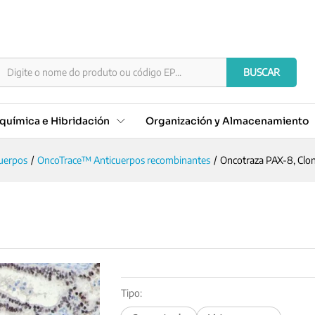
16
)
BUSCAR
química e Hibridación
Organización y Almacenamiento
uerpos
/
OncoTrace™ Anticuerpos recombinantes
/
Oncotraza PAX-8, Clo
6
Tipo: