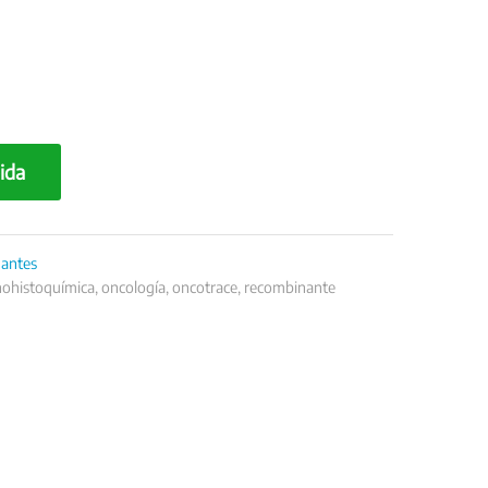
ida
antes
ohistoquímica
,
oncología
,
oncotrace
,
recombinante