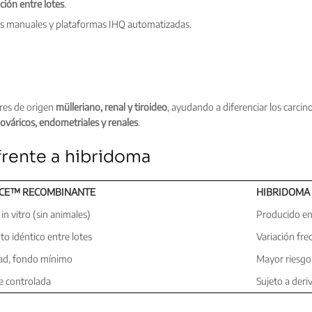
ación entre lotes
.
s manuales y plataformas IHQ automatizadas.
res de origen
mülleriano, renal y tiroideo
, ayudando a diferenciar los carci
ováricos, endometriales y renales
.
rente a hibridoma
CE™ RECOMBINANTE
HIBRIDOMA 
in vitro (sin animales)
Producido en
o idéntico entre lotes
Variación fre
dad, fondo mínimo
Mayor riesgo
e controlada
Sujeto a deri