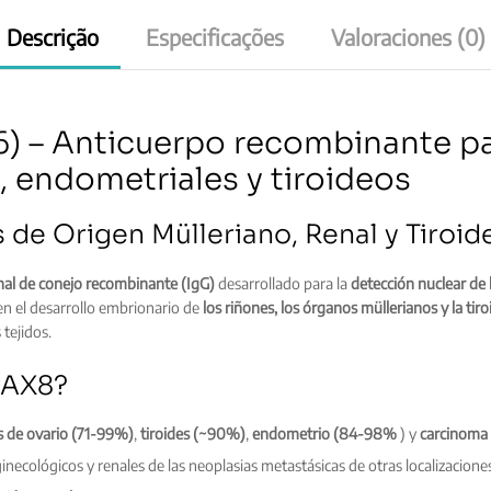
Descrição
Especificações
Valoraciones (0)
 – Anticuerpo recombinante par
, endometriales y tiroideos
 de Origen Mülleriano, Renal y Tiroid
al de conejo recombinante (IgG)
desarrollado para la
detección nuclear de
 en el desarrollo embrionario de
los riñones, los órganos müllerianos y la tiro
tejidos.
PAX8?
s de
ovario (71-99%)
,
tiroides (~90%)
,
endometrio (84-98%
) y
carcinoma
inecológicos y renales de las neoplasias metastásicas de otras localizacione