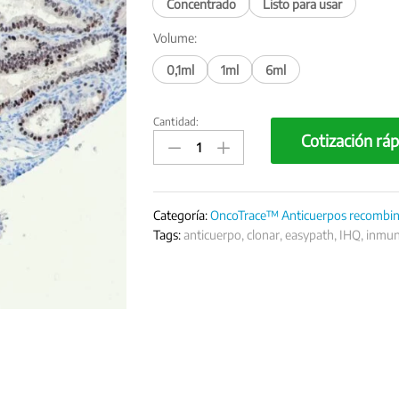
Concentrado
Listo para usar
Volume:
0,1ml
1ml
6ml
Cantidad:
Oncotraza
Cotización ráp
PAX-
8,
Clon
QR016
Categoría:
OncoTrace™ Anticuerpos recombin
quantity
Tags:
anticuerpo
,
clonar
,
easypath
,
IHQ
,
inmun