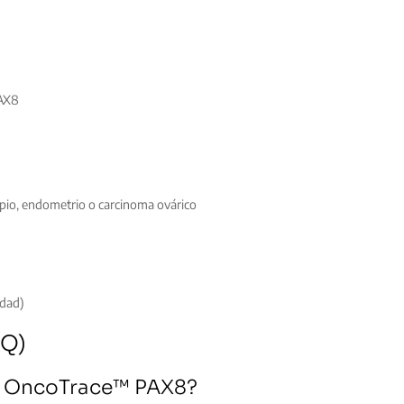
PAX8
opio, endometrio o carcinoma ovárico
idad)
AQ)
rpo OncoTrace™ PAX8?