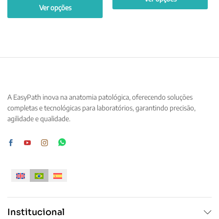
Ver opções
Este
Este
produto
produto
tem
tem
várias
várias
variantes.
variantes.
As
As
opções
opções
podem
A EasyPath inova na anatomia patológica, oferecendo soluções
podem
ser
completas e tecnológicas para laboratórios, garantindo precisão,
ser
escolhidas
agilidade e qualidade.
escolhidas
na
na
página
página
do
do
produto
produto
Institucional