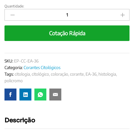
Quantidade:
Corante
Citológico
Policromo
EA-
Cotação Rápida
36
quantity
SKU:
EP-CC-EA-36
Categoria:
Corantes Citológicos
Tags:
citologia
,
citológico
,
coloração
,
corante
,
EA-36
,
histologia
,
policromo
Descrição