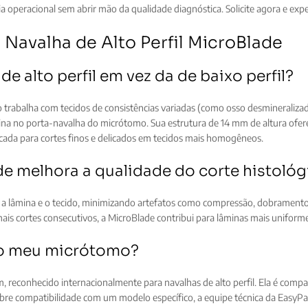
cia operacional sem abrir mão da qualidade diagnóstica. Solicite agora e exp
 Navalha de Alto Perfil MicroBlade
e alto perfil em vez da de baixo perfil?
 trabalha com tecidos de consistências variadas (como osso desmineralizad
ina no porta-navalha do micrótomo. Sua estrutura de 14 mm de altura ofer
icada para cortes finos e delicados em tecidos mais homogêneos.
ade melhora a qualidade do corte histoló
e a lâmina e o tecido, minimizando artefatos como compressão, dobramen
mais cortes consecutivos, a MicroBlade contribui para lâminas mais uniform
 o meu micrótomo?
reconhecido internacionalmente para navalhas de alto perfil. Ela é compa
bre compatibilidade com um modelo específico, a equipe técnica da EasyPa