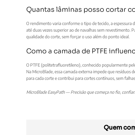
Quantas lâminas posso cortar co
O rendimento varia conforme o tipo de tecido, a espessura 
até duas vezes superior ao de navalhas sem revestimento. 
qualidade do corte, sem forçar o uso além do ponto ideal.
Como a camada de PTFE influenc
O PTFE (politetrafluoretileno), conhecido popularmente pelo
Na MicroBlade, essa camada externa impede que resíduos de
para cada corte e contribui para cortes contínuos, sem falh
MicroBlade EasyPath — Precisão que começa no fio, confianç
Quem comp