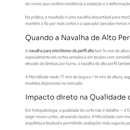
de cromo que confere resistência à oxidação e à deformação 
Na prática, o resultado é uma navalha descartável para micr
mantém o fio por mais cortes e o operador percebe menos re
Quando a Navalha de Alto Perf
A
navalha para micrótomo de perfil alto
tem 14 mm de altura,
especialmente em cortes seriados e em tecidos com consist
elevado de lâminas por turno, a navalha de alto perfil tamb
A MicroBlade mede 77 mm de largura × 14 mm de altura, seg
modelos disponíveis no mercado.
Impacto direto na Qualidade 
Em histopatologia, a qualidade do corte não é detalhe — é
exigir novos cortes, atrasando laudos. A Microblade com r
arquitetura tecidual e permitindo avaliações mais seguras po