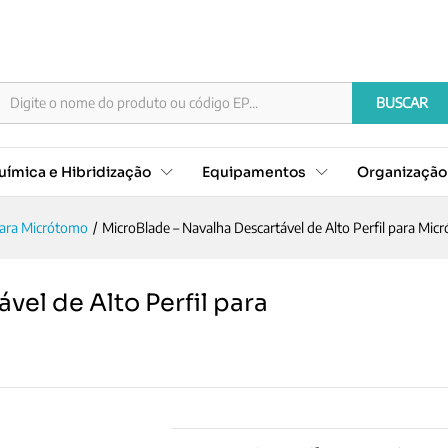
tável de Alto Perfil para Micrótomo
BUSCAR
ímica e Hibridização
Equipamentos
Organizaçã
para Micrótomo
/
MicroBlade – Navalha Descartável de Alto Perfil para Mic
vel de Alto Perfil para