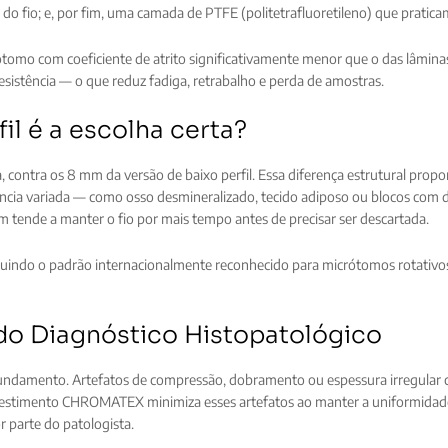
do fio; e, por fim, uma camada de PTFE (politetrafluoretileno) que pratica
ótomo com coeficiente de atrito significativamente menor que o das lâmina
sistência — o que reduz fadiga, retrabalho e perda de amostras.
il é a escolha certa?
 contra os 8 mm da versão de baixo perfil. Essa diferença estrutural propo
ência variada — como osso desmineralizado, tecido adiposo ou blocos com 
ém tende a manter o fio por mais tempo antes de precisar ser descartada.
uindo o padrão internacionalmente reconhecido para micrótomos rotativos
do Diagnóstico Histopatológico
 fundamento. Artefatos de compressão, dobramento ou espessura irregular 
evestimento CHROMATEX minimiza esses artefatos ao manter a uniformidade 
r parte do patologista.