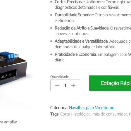
Cortes Precisos e Uniformes
: Tecnologia av
diagnósticos detalhados e confiáveis.
Durabilidade Superior
: O triplo revestime
e eficiência.
Redução de Atrito e Suavidade
: O revestim
suaves e contínuos.
Adaptabilidade e Versatilidade
: Adequada pa
demandas de qualquer laboratório.
Praticidade e Economia
: Embalagem com 50
diário.
Quantidade:
MicroBlade
Cotação Rápi
–
Navalha
Descartável
de
Categoria:
Navalhas para Micrótomo
Alto
Tags:
Corte Histológico
,
mês do consumidor
,
n
Perfil
ra ampliar
para
Micrótomo