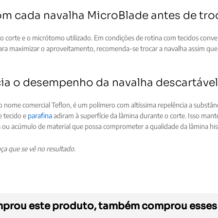
m cada navalha MicroBlade antes de tro
do corte e o micrótomo utilizado. Em condições de rotina com tecidos con
Para maximizar o aproveitamento, recomenda-se trocar a navalha assim qu
ia o desempenho da navalha descartáve
 nome comercial Teflon, é um polímero com altíssima repelência a substânc
 tecido e
parafina
adiram à superfície da lâmina durante o corte. Isso mant
as ou acúmulo de material que possa comprometer a qualidade da lâmina his
a que se vê no resultado.
rou este produto, também comprou esses