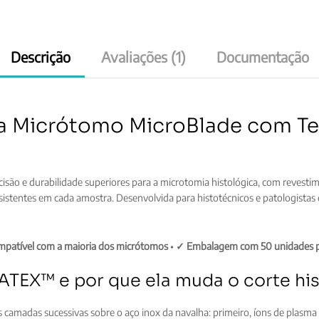
quantity
Descrição
Avaliações (1)
Documentação
para Micrótomo MicroBlade com
isão e durabilidade superiores para a microtomia histológica, com revest
sistentes em cada amostra. Desenvolvida para histotécnicos e patologista
patível com a maioria dos micrótomos
•
✓ Embalagem com 50 unidades p
TEX™ e por que ela muda o corte his
camadas sucessivas sobre o aço inox da navalha: primeiro, íons de plasma 