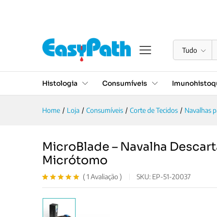
MicroBlade – Navalha Descar
Descrição
Avaliações (1)
Documentação
Tudo
Histologia
Consumíveis
Imunohistoqu
Home
/
Loja
/
Consumíveis
/
Corte de Tecidos
/
Navalhas 
MicroBlade – Navalha Descartá
Micrótomo
(
1
Avaliação
)
SKU:
EP-51-20037
Avaliado
1
como
5.00
de 5, com
baseado