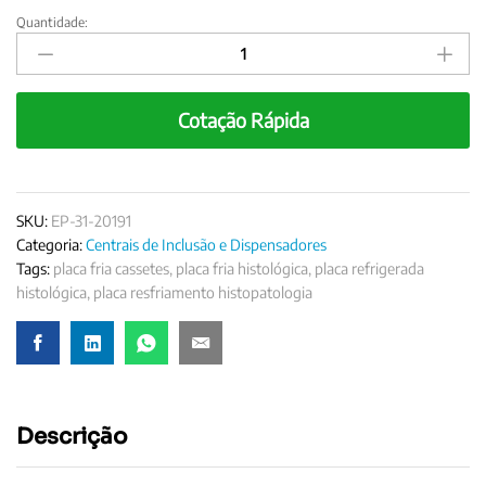
Quantidade:
Placa
Fria
–
Cygni
Cotação Rápida
Midi
quantity
SKU:
EP-31-20191
Categoria:
Centrais de Inclusão e Dispensadores
Tags:
placa fria cassetes
,
placa fria histológica
,
placa refrigerada
histológica
,
placa resfriamento histopatologia
Descrição