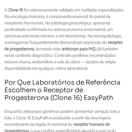
O
Clone 16
foi extensivamente validado em múltiplas especialidades.
Na oncologia mamária, é componente essencial do painel de
receptores hormonais. Na patologia ginecológica, apresenta
positividade confirmada no adenocarcinoma endometrial, em
sarcomas estromais uterinos e em leiomiomas. Na neuropatologia,
meningiomas frequentemente demonstram expressão do
receptor
de progesterona
, tornando este
anticorpo para IHQ
útil também
nesse contexto diagnóstico. Controles positivos recomendados
incluem mama, endométrio e colo do útero — tecidos de ampla
disponibilidade em qualquer rotina laboratorial.
Por Que Laboratórios de Referência
Escolhem o Receptor de
Progesterona (Clone 16) EasyPath
Enquanto anticorpos genéricos podem apresentar variação lote a
lote, o Clone 16 EasyPath é produzido a partir de imunógeno
recombinante da região N-terminal do
receptor humano de
progesterona
, o que confere especificidade elevada e marcação