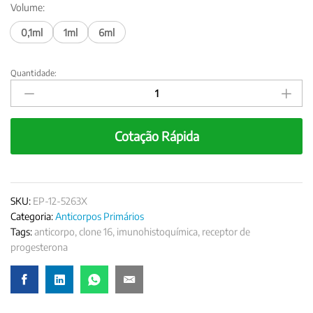
Volume:
0,1ml
1ml
6ml
Quantidade:
Anticorpo
Receptor
de
Progesterona,
Cotação Rápida
clone
16
quantity
SKU:
EP-12-5263X
Categoria:
Anticorpos Primários
Tags:
anticorpo
,
clone 16
,
imunohistoquímica
,
receptor de
progesterona