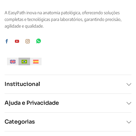
opções
podem
podem
ser
A EasyPath inova na anatomia patológica, oferecendo soluções
ser
escolhidas
completas e tecnológicas para laboratórios, garantindo precisão,
escolhidas
na
agilidade e qualidade.
na
página
página
do
do
produto
produto
Institucional
Ajuda e Privacidade
Categorias