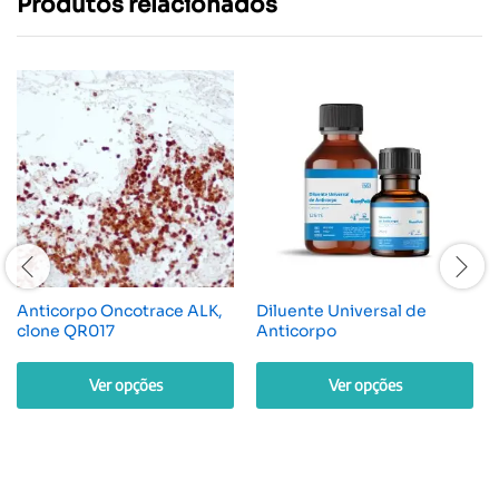
Produtos relacionados
Anticorpo Oncotrace ALK,
Diluente Universal de
clone QR017
Anticorpo
Ver opções
Ver opções
Este
Este
produto
produto
tem
tem
várias
várias