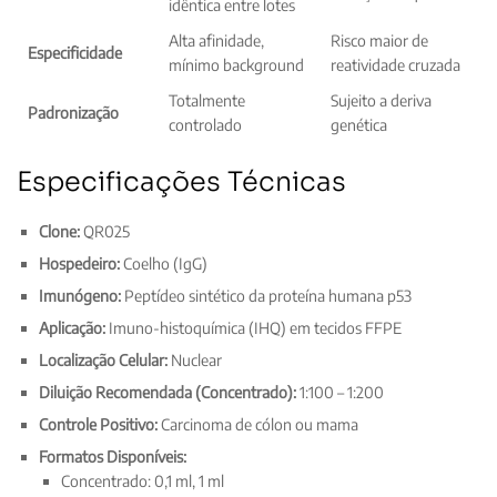
idêntica entre lotes
Alta afinidade,
Risco maior de
Especificidade
mínimo background
reatividade cruzada
Totalmente
Sujeito a deriva
Padronização
controlado
genética
Especificações Técnicas
Clone:
QR025
Hospedeiro:
Coelho (IgG)
Imunógeno:
Peptídeo sintético da proteína humana p53
Aplicação:
Imuno-histoquímica (IHQ) em tecidos FFPE
Localização Celular:
Nuclear
Diluição Recomendada (Concentrado):
1:100 – 1:200
Controle Positivo:
Carcinoma de cólon ou mama
Formatos Disponíveis:
Concentrado: 0,1 ml, 1 ml