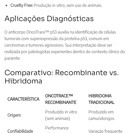
Cruelty Free:
Produção in vitro, sem uso de animais.
Aplicações Diagnósticas
O anticorpo OncoTrace™ p53 auxilia na identificação de células
tumorais com superexpressão da proteína p53, comum em
carcinomas e tumores agressivos. Sua interpretação deve ser
realizada por patologistas experientes dentro do contexto clínico do
paciente.
Comparativo: Recombinante vs.
Hibridoma
ONCOTRACE™
HIBRIDOMA
CARACTERÍSTICA
RECOMBINANTE
TRADICIONAL
Produzido in vitro
Produzido em
Origem
(sem animais)
camundongos
Performance
Confiabilidade
Variação frequente