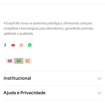
variantes.
variantes.
As
As
opções
opções
podem
podem
A EasyPath inova na anatomia patológica, oferecendo soluções
ser
ser
completas e tecnológicas para laboratórios, garantindo precisão,
escolhidas
escolhidas
agilidade e qualidade.
na
na
página
página
do
do
produto
produto
Institucional
Ajuda e Privacidade