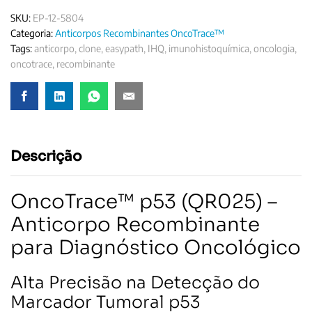
SKU:
EP-12-5804
Categoria:
Anticorpos Recombinantes OncoTrace™
Tags:
anticorpo
,
clone
,
easypath
,
IHQ
,
imunohistoquímica
,
oncologia
,
oncotrace
,
recombinante
Descrição
OncoTrace™ p53 (QR025) –
Anticorpo Recombinante
para Diagnóstico Oncológico
Alta Precisão na Detecção do
Marcador Tumoral p53