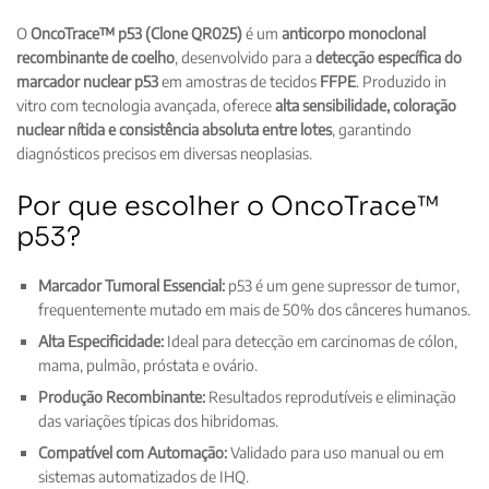
O
OncoTrace™ p53 (Clone QR025)
é um
anticorpo monoclonal
recombinante de coelho
, desenvolvido para a
detecção específica do
marcador nuclear p53
em amostras de tecidos
FFPE
. Produzido in
vitro com tecnologia avançada, oferece
alta sensibilidade, coloração
nuclear nítida e consistência absoluta entre lotes
, garantindo
diagnósticos precisos em diversas neoplasias.
Por que escolher o OncoTrace™
p53?
Marcador Tumoral Essencial:
p53 é um gene supressor de tumor,
frequentemente mutado em mais de 50% dos cânceres humanos.
Alta Especificidade:
Ideal para detecção em carcinomas de cólon,
mama, pulmão, próstata e ovário.
Produção Recombinante:
Resultados reprodutíveis e eliminação
das variações típicas dos hibridomas.
Compatível com Automação:
Validado para uso manual ou em
sistemas automatizados de IHQ.