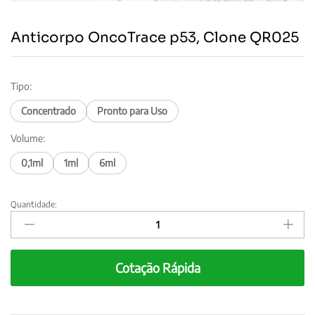
Anticorpo OncoTrace p53, Clone QR025
Tipo:
Concentrado
Pronto para Uso
Volume:
0,1ml
1ml
6ml
Quantidade:
Anticorpo
OncoTrace
p53,
Clone
Cotação Rápida
QR025
quantity