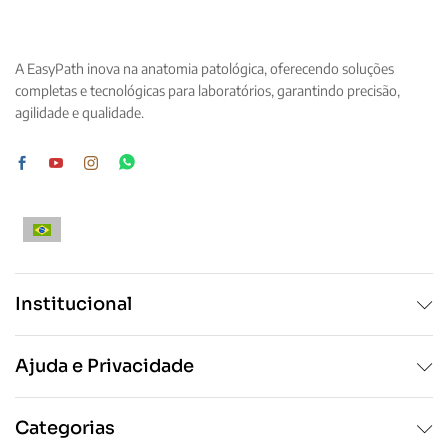
variantes.
variantes.
As
As
opções
opções
A EasyPath inova na anatomia patológica, oferecendo soluções
podem
podem
completas e tecnológicas para laboratórios, garantindo precisão,
ser
ser
agilidade e qualidade.
escolhidas
escolhidas
na
na
página
página
do
do
produto
produto
Institucional
Ajuda e Privacidade
Categorias