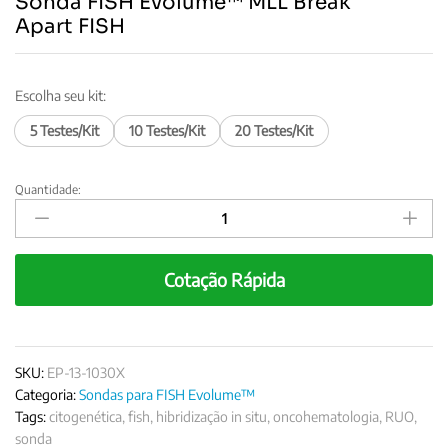
Sonda FISH Evolume™ MLL Break
Apart FISH
Escolha seu kit:
5 Testes/Kit
10 Testes/Kit
20 Testes/Kit
Quantidade:
Sonda
FISH
Evolume™
MLL
Cotação Rápida
Break
Apart FISH
quantity
SKU:
EP-13-1030X
Categoria:
Sondas para FISH Evolume™
Tags:
citogenética
,
fish
,
hibridização in situ
,
oncohematologia
,
RUO
,
sonda