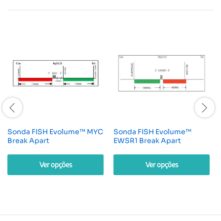
Sonda FISH Evolume™ MYC
Sonda FISH Evolume™
Break Apart
EWSR1 Break Apart
Ver opções
Ver opções
Este
Este
produto
produto
tem
tem
várias
várias